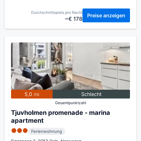
Durchschnittspreis pro Nacht
Preise anzeigen
~€ 178
5,0
Schlecht
/10
Gesamtpunktzahl
Tjuvholmen promenade - marina
apartment
●●●
Ferienwohnung